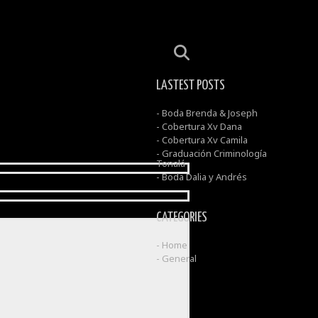
LASTEST POSTS
- Boda Brenda & Joseph
- Cobertura Xv Dana
- Cobertura Xv Camila
- Graduación Criminología
Tonalá
- Boda Dalia y Andrés
CATEGORIES
- Home
- General