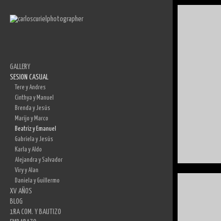
GALLERY
SESION CASUAL
Clementina y Nicolás
Monse y Liron
Tere y Andres
Mary y Francisco
Cinthya y Manuel
Anahí y Erick
Brenda y Jesús
Lucía y Erick
Marijo y Marco
Daniela y Guillermo
Beatriz y Emanuel
Lupita y Jhonny
Gabriela y Jesús
Karla y Aldo
Alejandra y Salvador
Viry y Alan
Daniela y Guillermo
XV AÑOS
BLOG
Mary
1RA COM. Y BAUTIZO
Estefania
General