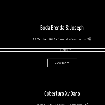
Boda Brenda & Joseph
19 October 2024 -
General
- Comments
-
View more
Cobertura Xv Dana
08 June 2024 -
General
- Comments
-